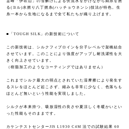
霊峰「伊吹山」の雪解けによる伏流水をかけながら絹糸を撚
る(ヨル)水撚り八丁撚糸(ハッチョウネンシ)技法が特色。生
糸一本から生地になるまで全て私たちが織り上げます。
■「TOUGH SILK」の新技術について
この新技術は、シルクフィブロインを分子レベルで架橋結合
させています。このことにより強度がアップし耐洗濯性を大
きく向上させています。
（樹脂加工のようなコーティングではありません）
これまでシルク最大の弱点とされていた湿摩擦により発生す
るスレをほとんど起こさず、縮みも非常に少なく、色落ちも
ほとんど無いという性能を実現しました。
シルクが本来持つ、吸放湿性の良さや夏涼しく冬暖かいとい
った性能もそのままです。
カケンテストセンターJIS L1930 C4M 法での試験結果 60