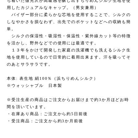
ち着いた微光沢が高級感を醸し出すちりめんシルク生地を使
用したカジュアルなキャップ。（男女兼用）
バイザー部分に柔らかな芯地を使用することで、シルクの
しなやかさを損なわず、出先でのポケットなどへの収納も簡
単。
シルクの保湿性・吸湿性・保温性・紫外線カット等の特徴
を活かし、野外などでの使用には最適です。
１３年をかけて開発した家庭の洗濯機でも洗えるシルク生
地を使用しているので日常的に着用出来ます。汗を吸ってそ
のあとサラサラです。
本体: 表生地 絹100％（浜ちりめんシルク）
※ウォッシャブル 日本製
※受注生産の商品はご注文からお届けまで約3か月ほどお時
間を頂いています。
・在庫あり商品：ご注文から約5日前後
・受注商品：ご注文から約3か月前後