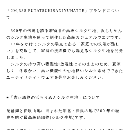
「2M,38S FUTATSUKISANJYUHATTE」ブランドについ
て
300年の伝統を誇る着物用の高級シルク生地、浜ちりめん
のシルク生地を使って制作した高級カジュアルウエアです。
13年をかけてシルクの弱点である「家庭での洗濯が難し
い」を克服して、家庭の洗濯機でも洗えるシルク生地を開発
しました。
シルクの持つ高い吸湿性•放湿性はそのままのため、夏涼
しく、冬暖かい、高い機能性の心地良いシルク素材でできた
ユーティリティ・ウェアを是非お楽しみください。
■「吉正織物の浜ちりめんシルク生地」について
琵琶湖と伊吹山地に囲まれた湖北・長浜の地で300 年の歴
史を紡ぐ最高級絹織物(シルク生地)です。