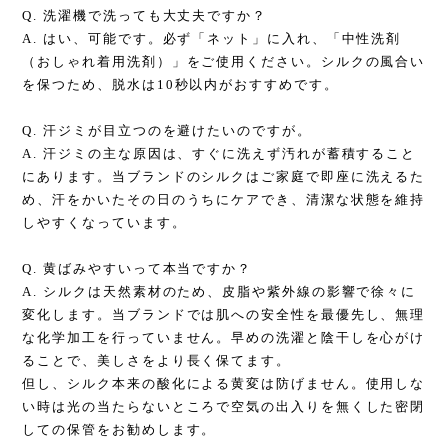
Q. 洗濯機で洗っても大丈夫ですか？
A. はい、可能です。必ず「ネット」に入れ、「中性洗剤
（おしゃれ着用洗剤）」をご使用ください。シルクの風合い
を保つため、脱水は10秒以内がおすすめです。
Q. 汗ジミが目立つのを避けたいのですが。
A. 汗ジミの主な原因は、すぐに洗えず汚れが蓄積すること
にあります。当ブランドのシルクはご家庭で即座に洗えるた
め、汗をかいたその日のうちにケアでき、清潔な状態を維持
しやすくなっています。
Q. 黄ばみやすいって本当ですか？
A. シルクは天然素材のため、皮脂や紫外線の影響で徐々に
変化します。当ブランドでは肌への安全性を最優先し、無理
な化学加工を行っていません。早めの洗濯と陰干しを心がけ
ることで、美しさをより長く保てます。
但し、シルク本来の酸化による黄変は防げません。使用しな
い時は光の当たらないところで空気の出入りを無くした密閉
しての保管をお勧めします。