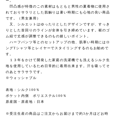
ー。
凹凸感が特徴のこの素材はもともと男性の夏着物に使用さ
れておりサラリとした肌触りは暑い時期にも心地の良い商品
です。（男女兼用）
又、シルエットはゆったりとしたデザインですが、すっき
りとした首回りのラインが全体を引き締めています。裾のゴ
ム紐で丈感が調整できるのもの嬉しいポイント。
ハーフパンツ等とのセットアップの他、肌寒い時期にはロ
ングTシャツ等とレイヤーでスタイリングするのもお勧めで
す。
１３年をかけて開発した家庭の洗濯機でも洗えるシルク生
地を使用しているため日常的に着用出来ます。汗を吸ってそ
のあとサラサラです。
※ウォッシャブル
表地：シルク100％
ポケット内側 ポリエステル100％
原産国・原産地：日本
※受注生産の商品はご注文からお届けまで約3か月ほどお時