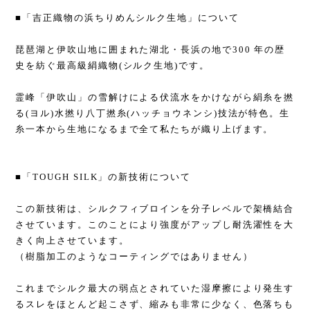
■「吉正織物の浜ちりめんシルク生地」について
琵琶湖と伊吹山地に囲まれた湖北・長浜の地で300 年の歴
史を紡ぐ最高級絹織物(シルク生地)です。
霊峰「伊吹山」の雪解けによる伏流水をかけながら絹糸を撚
る(ヨル)水撚り八丁撚糸(ハッチョウネンシ)技法が特色。生
糸一本から生地になるまで全て私たちが織り上げます。
■「TOUGH SILK」の新技術について
この新技術は、シルクフィブロインを分子レベルで架橋結合
させています。このことにより強度がアップし耐洗濯性を大
きく向上させています。
（樹脂加工のようなコーティングではありません）
これまでシルク最大の弱点とされていた湿摩擦により発生す
るスレをほとんど起こさず、縮みも非常に少なく、色落ちも