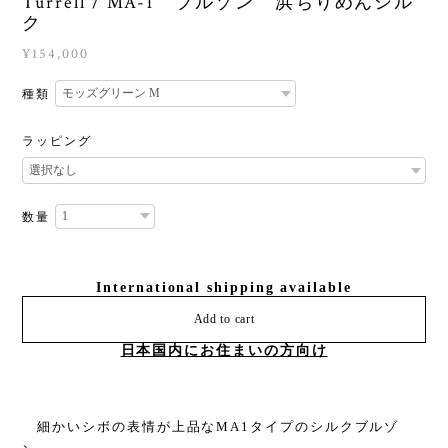
Turrell / MA-1 ブルゾン 浜ちりめんシル
ク
¥154,000
種類
ラッピング
数量
International shipping available
Add to cart
日本国内にお住まいの方向け
細かいシボの表情が上品なMA1タイプのシルクブルゾ