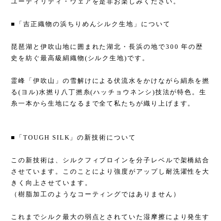
ユーティリティ・ウェアを是非お楽しみください。
■「吉正織物の浜ちりめんシルク生地」について
琵琶湖と伊吹山地に囲まれた湖北・長浜の地で300 年の歴
史を紡ぐ最高級絹織物(シルク生地)です。
霊峰「伊吹山」の雪解けによる伏流水をかけながら絹糸を撚
る(ヨル)水撚り八丁撚糸(ハッチョウネンシ)技法が特色。生
糸一本から生地になるまで全て私たちが織り上げます。
■「TOUGH SILK」の新技術について
この新技術は、シルクフィブロインを分子レベルで架橋結合
させています。このことにより強度がアップし耐洗濯性を大
きく向上させています。
（樹脂加工のようなコーティングではありません）
これまでシルク最大の弱点とされていた湿摩擦により発生す