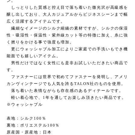
ン。
しっとりした質感と控え目で落ち着いた微光沢が高級感を
醸し出しており、大人カジュアルからビジネスシーンまで幅
広く活躍するアイテムです。
繊細なイメージのシルク縮緬の素材ですが、シルクの保湿
性・吸湿性・保温性・紫外線カット等の特徴に加え、糸に強
く撚りをかける事で強度も増加。
更にウォッシャブル加工によりご家庭での手洗いもでき機
能面でも嬉しいアイテム。
男性だけではなく女性にも是非お試しいただきたい商品で
す。
ファスナーには世界で初めてファスナーを発明し、アメリ
カンヴィンテージでも人気を誇るTALON社のものを使用。
落ち着いた表情ながらも存在感のあるディテールです。
軽い着心地で、1年を通してお楽しみ頂きたい商品です。
※ウォッシャブル
表地：シルク100％
裏地：ポリエステル100％
原産国・原産地：日本