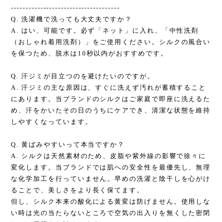
-------------------------------------
Q. 洗濯機で洗っても大丈夫ですか？
A. はい、可能です。必ず「ネット」に入れ、「中性洗剤
（おしゃれ着用洗剤）」をご使用ください。シルクの風合い
を保つため、脱水は10秒以内がおすすめです。
Q. 汗ジミが目立つのを避けたいのですが。
A. 汗ジミの主な原因は、すぐに洗えず汚れが蓄積すること
にあります。当ブランドのシルクはご家庭で即座に洗えるた
め、汗をかいたその日のうちにケアでき、清潔な状態を維持
しやすくなっています。
Q. 黄ばみやすいって本当ですか？
A. シルクは天然素材のため、皮脂や紫外線の影響で徐々に
変化します。当ブランドでは肌への安全性を最優先し、無理
な化学加工を行っていません。早めの洗濯と陰干しを心がけ
ることで、美しさをより長く保てます。
但し、シルク本来の酸化による黄変は防げません。使用しな
い時は光の当たらないところで空気の出入りを無くした密閉